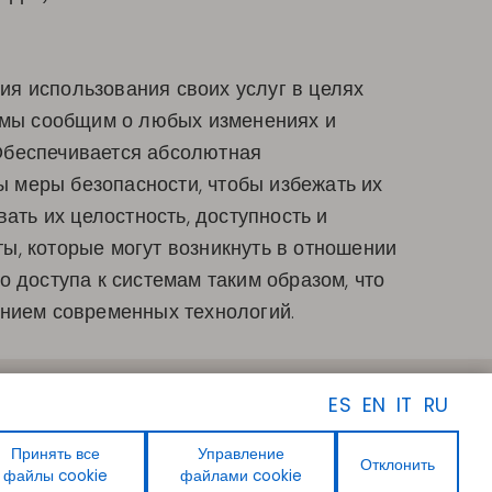
вия использования своих услуг в целях
, мы сообщим о любых изменениях и
Обеспечивается абсолютная
 меры безопасности, чтобы избежать их
ать их целостность, доступность и
ты, которые могут возникнуть в отношении
 доступа к системам таким образом, что
янием современных технологий.
ПОДПИСЫВАЙТЕСЬ НА
ES
EN
IT
RU
НАС
Facebook
Instagram
Принять все
Управление
Отклонить
Linkedin
файлы cookie
файлами cookie