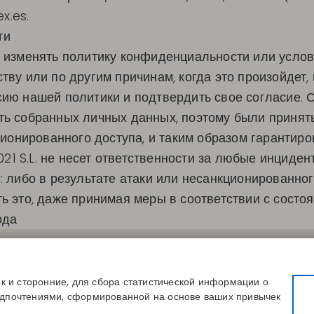
ex.es
.
ти
аво изменять политику конфиденциальности или усло
тву или по другим причинам, когда это произойдет
ию нашей политики и подтвердить свое согласие. 
ь собранных личных данных, поэтому были приняты
ионированного доступа, и таким образом гарантиров
021 S.L. не несет ответственности за любые инциден
 либо в результате атаки или несанкционированного
ь это, даже принимая меры в соответствии с состо
ода
СЫЛКИ
КОНТАКТЫ
КОМПАНИЯ
вой размер
Disintex 2021 SL
О нас
магазин
+34 948 14 58 90
Публикации
ак и сторонние, для сбора статистической информации о
сь к каталогу
disintex@disintex.es
Блог
едпочтениями, сформированной на основе ваших привычек
Контакты