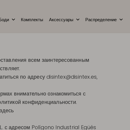
Боди
Комплекты
Аксессуары
Распределение
доставления всем заинтересованным
ствляет.
ратиться по адресу
disintex@disintex.es
,
рмах внимательно ознакомиться с
политикой конфиденциальности.
 здесь
. с адресом Polígono Industrial Egüés