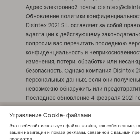
Адрес электронной почты:
disintex@disint
Обновление политики конфиденциальнос
Disintex 2021 S.L. оставляет за собой пр
адаптации к действующему законодательс
попросим вас перечитать последнюю верс
конфиденциальность и неприкосновенност
изменения, потери, обработки или несанкц
безопасность. Однако компания Disintex 2
персональных данных, если они получены:
невозможно обнаружить или предотвратит
Последнее обновление 4 февраля 2021 г
БЫСТРЫЕ С
Управление Cookie-файлами
Определите с
Найдите свой 
Этот веб-сайт использует файлы cookie, как собственные, т
Присоединяйте
вашей навигации и показа рекламы, связанной с вашими пр
просмотра.