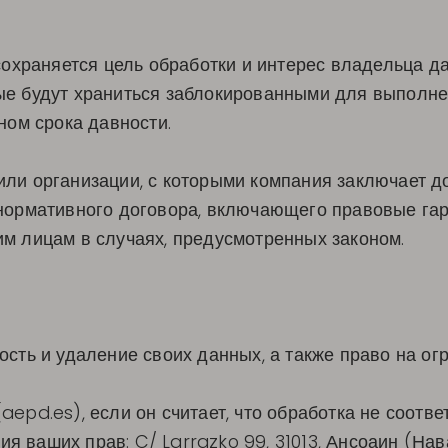
 сохраняется цель обработки и интерес владельца д
ые будут храниться заблокированными для выполне
ном срока давности.
ли организации, с которыми компания заключает до
 нормативного договора, включающего правовые гар
им лицам в случаях, предусмотренных законом.
ость и удаление своих данных, а также право на о
aepd.es), если он считает, что обработка не соотв
 ваших прав: C/ Larrazko 99, 31013, Ансоаин (Нав