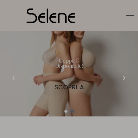
SCOPRILA
Coppa G
Disponibile!
‹
›
SCOPRILA