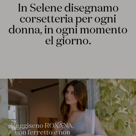
In Selene disegnamo
MARA
Nuova Collezione
corsetteria per ogni
donna, in ogni momento
SCOPRILA
el giorno.
Reggiseno ROXANA,
con ferretto e non