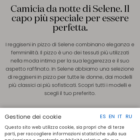
Camicia da notte di Selene. Il
capo più speciale per essere
perfetta.
I reggiseni in pizzo di Selene combinano eleganza e
femminilità. Il pizzo è uno dei tessuti più utilizzati
nella moda intima per la sua leggerezza e il suo
aspetto raffinato. In Selene abbiamo una selezione
di reggiseni in pizzo per tutte le donne, dai modelli
più classici ai più sofisticati. Scopri tutti i modelli e
scegli il tuo preferito.
Gestione dei cookie
ES
EN
IT
RU
Questo sito web utilizza cookie, sia propri che di terze
parti, per raccogliere informazioni statistiche sulla sua