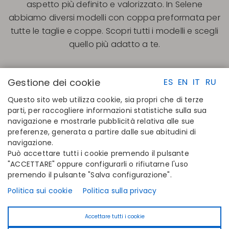
aspetto più definito e valorizzato. In Selene
abbiamo diversi modelli con coppa preformata per
tutte le taglie e coppe. Scopri tutti i modelli e scegli
quello più adatto a te.
Gestione dei cookie
ES
EN
IT
RU
Questo sito web utilizza cookie, sia propri che di terze
parti, per raccogliere informazioni statistiche sulla sua
navigazione e mostrarle pubblicità relativa alle sue
LINK RAPIDI
CONTATTI
preferenze, generata a partire dalle sue abitudini di
Calcola la tua taglia
Disintex 2021 SL
navigazione.
Trova il tuo negozio
+34 948 14 58 90
Può accettare tutti i cookie premendo il pulsante
Unisciti alla directory
disintex@disintex.es
"ACCETTARE" oppure configurarli o rifiutarne l'uso
premendo il pulsante "Salva configurazione".
AZIENDA
SEGUICI
Chi siamo
Facebook
Politica sui cookie
Politica sulla privacy
Editori
Instagram
Blog
Linkedin
Accettare tutti i cookie
Contatta
Youtube