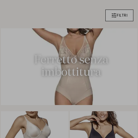
FILTRI
Ferretto senza
imbottitura