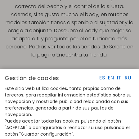
correcta del pecho y el control de la silueta.
Además, si te gusta mucho el body, en muchos
modelos también tienes disponible el sujetador y la
braga a conjunto. Descubre el body que mejor se
adapte a ti y pregunta por el en tu tienda más
cercana. Podrás ver todas las tiendas de Selene en
la página Encuentra tu Tienda.
Gestión de cookies
ES
EN
IT
RU
Este sitio web utiliza cookies, tanto propias como de
terceros, para recopilar información estadística sobre su
navegación y mostrarle publicidad relacionada con sus
ENLACES RAPIDOS
CONTACTO
preferencias, generada a partir de sus pautas de
Calcula tu talla
Disintex 2021 SL
navegación.
Encuentra tu tienda
+34 948 14 58 90
Puedes aceptar todas las cookies pulsando el botón
Únete al directorio
disintex@disintex.es
"ACEPTAR" o configurarlas o rechazar su uso pulsando el
botón "Guardar configuración".
EMPRESA
SÍGUENOS