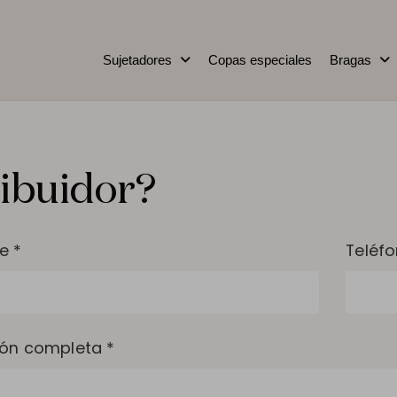
Sujetadores
Copas especiales
Bragas
ribuidor?
e *
Teléf
ión completa *