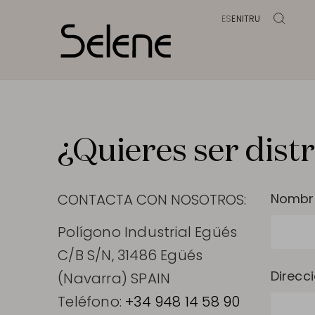
ES
EN
IT
RU
¿Quieres ser dist
CONTACTA CON NOSOTROS:
Nombr
Polígono Industrial Egüés
C/B S/N, 31486 Egüés
Direcc
(Navarra) SPAIN
Teléfono:
+34 948 14 58 90