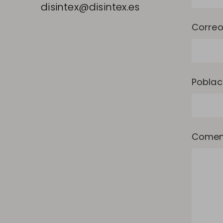
disintex@disintex.es
Correo
Poblac
Comen