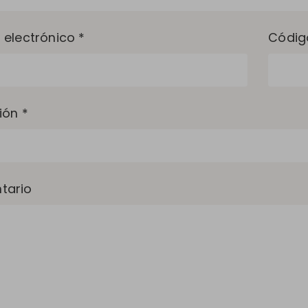
 electrónico *
Códig
ión *
tario