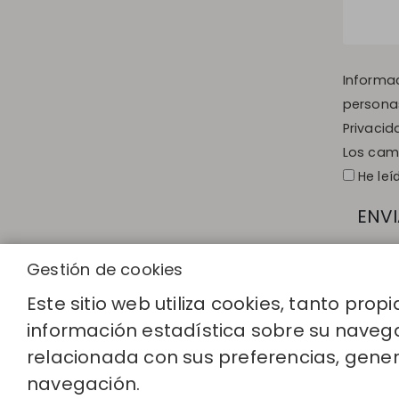
Informac
personas
Privacid
Los camp
He leí
ENVI
Gestión de cookies
Este sitio web utiliza cookies, tanto pro
información estadística sobre su navega
ENLACES RA
relacionada con sus preferencias, gener
Calcula tu tal
navegación.
Encuentra tu 
Únete al dire