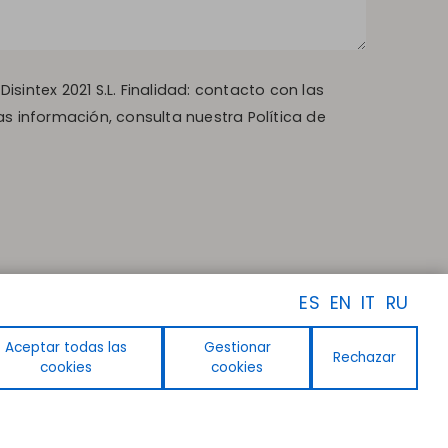
sintex 2021 S.L. Finalidad: contacto con las
as información, consulta nuestra Política de
ES
EN
IT
RU
Aceptar todas las
Gestionar
Rechazar
cookies
cookies
SÍGUENOS
Facebook
Instagram
Linkedin