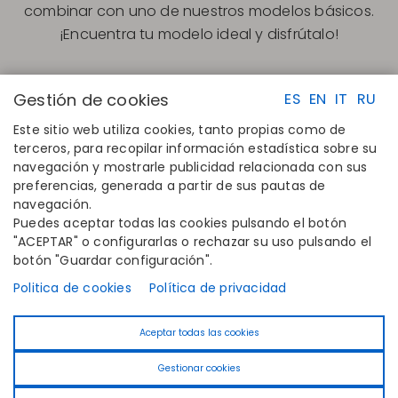
combinar con uno de nuestros modelos básicos.
¡Encuentra tu modelo ideal y disfrútalo!
Gestión de cookies
ES
EN
IT
RU
Este sitio web utiliza cookies, tanto propias como de
terceros, para recopilar información estadística sobre su
navegación y mostrarle publicidad relacionada con sus
ENLACES RAPIDOS
CONTACTO
preferencias, generada a partir de sus pautas de
Calcula tu talla
Disintex 2021 SL
navegación.
Encuentra tu tienda
+34 948 14 58 90
Puedes aceptar todas las cookies pulsando el botón
Únete al directorio
disintex@disintex.es
"ACEPTAR" o configurarlas o rechazar su uso pulsando el
botón "Guardar configuración".
EMPRESA
SÍGUENOS
Conócenos
Facebook
Politica de cookies
Política de privacidad
Editoriales
Instagram
Blog
Linkedin
Aceptar todas las cookies
Contacto
Youtube
Pinterest
Gestionar cookies
Tiktok