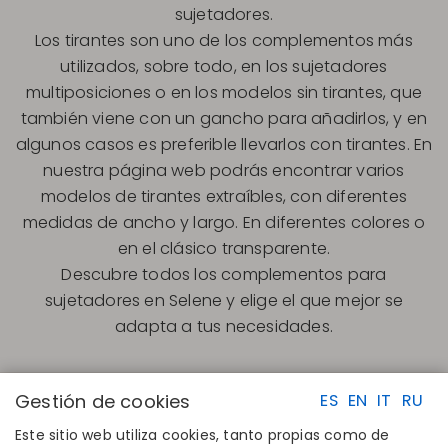
sujetadores.
Los tirantes son uno de los complementos más
utilizados, sobre todo, en los sujetadores
multiposiciones o en los modelos sin tirantes, que
también viene con un gancho para añadirlos, y en
algunos casos es preferible llevarlos con tirantes. En
nuestra página web podrás encontrar varios
modelos de tirantes extraíbles, con diferentes
medidas de ancho y largo. En diferentes colores o
en el clásico transparente.
Descubre todos los complementos para
sujetadores en Selene y elige el que mejor se
adapta a tus necesidades.
Gestión de cookies
ES
EN
IT
RU
Este sitio web utiliza cookies, tanto propias como de