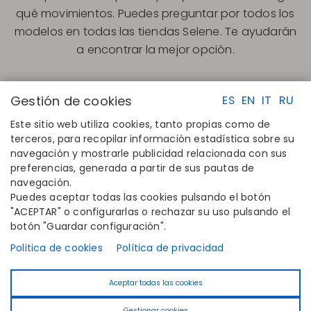
qué movimientos. Puedes preguntar por todos los
modelos en todas las tiendas Selene. Te ayudarán
a encontrar la mejor opción.
Gestión de cookies
ES
EN
IT
RU
Este sitio web utiliza cookies, tanto propias como de
terceros, para recopilar información estadística sobre su
navegación y mostrarle publicidad relacionada con sus
ENLACES RAPIDOS
CONTACTO
preferencias, generada a partir de sus pautas de
Calcula tu talla
Disintex 2021 SL
navegación.
Encuentra tu tienda
+34 948 14 58 90
Puedes aceptar todas las cookies pulsando el botón
Únete al directorio
disintex@disintex.es
"ACEPTAR" o configurarlas o rechazar su uso pulsando el
botón "Guardar configuración".
EMPRESA
SÍGUENOS
Conócenos
Facebook
Politica de cookies
Política de privacidad
Editoriales
Instagram
Blog
Linkedin
Aceptar todas las cookies
Contacto
Youtube
Pinterest
Gestionar cookies