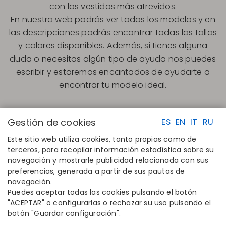
con los vestidos más atrevidos.
En nuestra web podrás ver todos los modelos y en
las descripciones podrás encontrar todas las tallas
y colores disponibles. Además, si tienes alguna
duda o necesitas algún tipo de ayuda nos puedes
escribir y estaremos encantados de ayudarte a
encontrar tu modelo ideal.
Gestión de cookies
ES
EN
IT
RU
Este sitio web utiliza cookies, tanto propias como de
terceros, para recopilar información estadística sobre su
navegación y mostrarle publicidad relacionada con sus
ENLACES RAPIDOS
CONTACTO
preferencias, generada a partir de sus pautas de
Calcula tu talla
Disintex 2021 SL
navegación.
Encuentra tu tienda
+34 948 14 58 90
Puedes aceptar todas las cookies pulsando el botón
Únete al directorio
disintex@disintex.es
"ACEPTAR" o configurarlas o rechazar su uso pulsando el
botón "Guardar configuración".
EMPRESA
SÍGUENOS