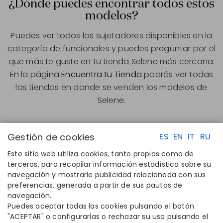
¿Dónde puedes encontrar todos estos
modelos?
Puedes ver todos los sujetadores disponibles en la
categoría de funcionales y puedes preguntar por el
que más te guste en tu tienda Selene más cercana.
En la página
Encuentra tu Tienda
podrás ver todas
las tiendas en donde se venden los modelos de
Selene.
Gestión de cookies
ES
EN
IT
RU
Este sitio web utiliza cookies, tanto propias como de
terceros, para recopilar información estadística sobre su
navegación y mostrarle publicidad relacionada con sus
ENLACES RAPIDOS
CONTACTO
preferencias, generada a partir de sus pautas de
Calcula tu talla
Disintex 2021 SL
navegación.
Encuentra tu tienda
+34 948 14 58 90
Puedes aceptar todas las cookies pulsando el botón
Únete al directorio
disintex@disintex.es
"ACEPTAR" o configurarlas o rechazar su uso pulsando el