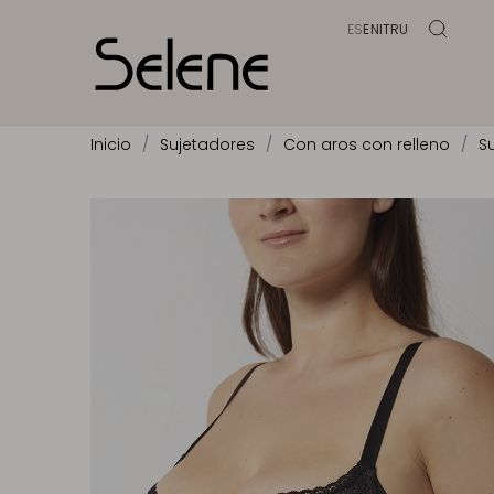
ES
EN
IT
RU
Inicio
Sujetadores
Con aros con relleno
S