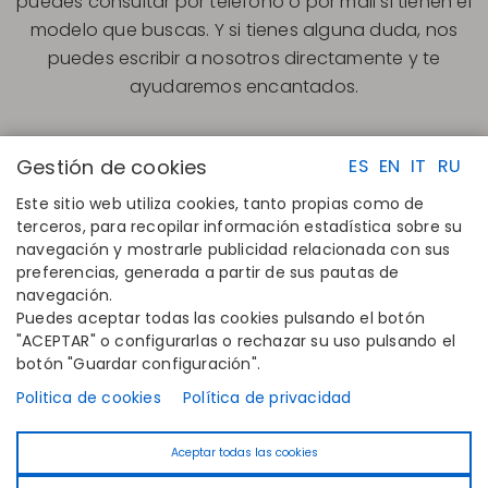
puedes consultar por teléfono o por mail si tienen el
modelo que buscas. Y si tienes alguna duda, nos
puedes escribir a nosotros directamente y te
ayudaremos encantados.
Gestión de cookies
ES
EN
IT
RU
Este sitio web utiliza cookies, tanto propias como de
terceros, para recopilar información estadística sobre su
navegación y mostrarle publicidad relacionada con sus
ENLACES RAPIDOS
CONTACTO
preferencias, generada a partir de sus pautas de
Calcula tu talla
Disintex 2021 SL
navegación.
Encuentra tu tienda
+34 948 14 58 90
Puedes aceptar todas las cookies pulsando el botón
Únete al directorio
disintex@disintex.es
"ACEPTAR" o configurarlas o rechazar su uso pulsando el
botón "Guardar configuración".
EMPRESA
SÍGUENOS
Conócenos
Facebook
Politica de cookies
Política de privacidad
Editoriales
Instagram
Blog
Linkedin
Aceptar todas las cookies
Contacto
Youtube
Pinterest