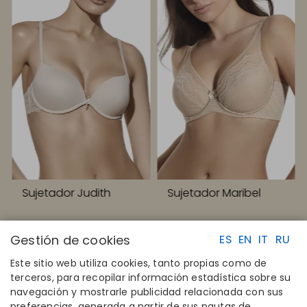
Sujetador Judith
Sujetador Maribel
Gestión de cookies
ES
EN
IT
RU
Este sitio web utiliza cookies, tanto propias como de
terceros, para recopilar información estadística sobre su
navegación y mostrarle publicidad relacionada con sus
ENLACES RAPIDOS
CONTACTO
preferencias, generada a partir de sus pautas de